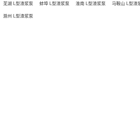
芜湖 L型渣浆泵
蚌埠 L型渣浆泵
淮南 L型渣浆泵
马鞍山 L型渣
滁州 L型渣浆泵