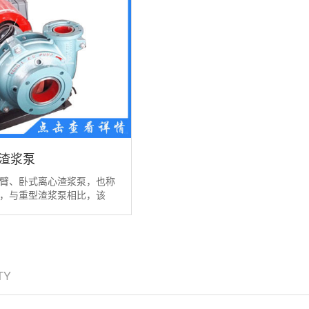
渣浆泵
为悬臂、卧式离心渣浆泵，也称
，与重型渣浆泵相比，该
ITY