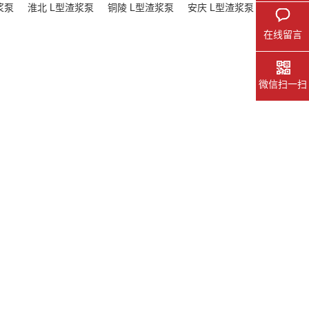
浆泵
淮北 L型渣浆泵
铜陵 L型渣浆泵
安庆 L型渣浆泵
在线留言
微信扫一扫