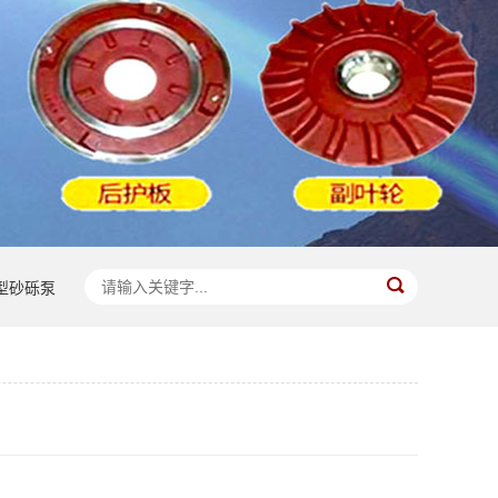
)型砂砾泵