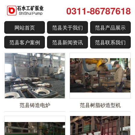
0311-86787618
网站首页
范县关于我们
范县产品展示
范县客户案例
范县新闻资讯
范县联系我们
范县铸造电炉
范县树脂砂造型机