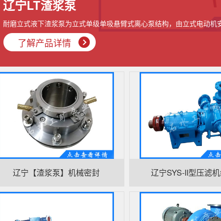
辽宁LT渣浆泵
耐磨立式液下渣浆泵为立式单级单吸悬臂式离心泵结构，由立式电动机
了解产品详情
辽宁【渣浆泵】机械密封
辽宁SYS-II型压滤