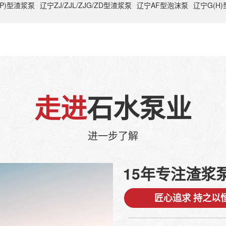
(P)型渣浆泵
辽宁ZJ/ZJL/ZJG/ZD型渣浆泵
辽宁AF型泡沫泵
辽宁G(H
走进
石水泵业
进一步了解
15年专注渣浆
匠心追求 持之以