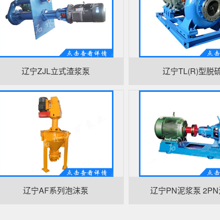
辽宁ZJL立式渣浆泵
辽宁TL(R)型脱
辽宁AF系列泡沫泵
辽宁PN泥浆泵 2P