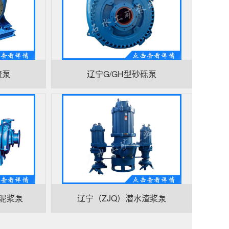
硫泵
辽宁G/GH型砂砾泵
N泥浆泵
辽宁（ZJQ）潜水渣浆泵