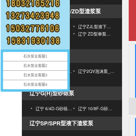
辽宁ZJ/ZJL/ZJG/ZD型渣浆泵
辽宁ZJ型渣浆泵
辽宁ZJL型液下渣浆泵
辽宁ZJG型压滤机泵
辽宁 ZD型单泵壳渣浆泵
辽宁SYS型压滤机给料泵
辽宁AF型泡沫泵
石水泵业客服1
石水泵业客服2
辽宁 AF型泡沫泵_泡沫泵参数
辽宁2QV泡沫泵_泡沫泵选型
石水泵业客服3
辽宁 4RV泡沫泵_泡沫泵型号
石水泵业客服4
辽宁G(H)型砂砾泵
辽宁 6/4D-G砂砾泵_抽沙泵
辽宁 10/8F-G砂砾泵 抽沙泵
辽宁SP/SPR型液下渣浆泵