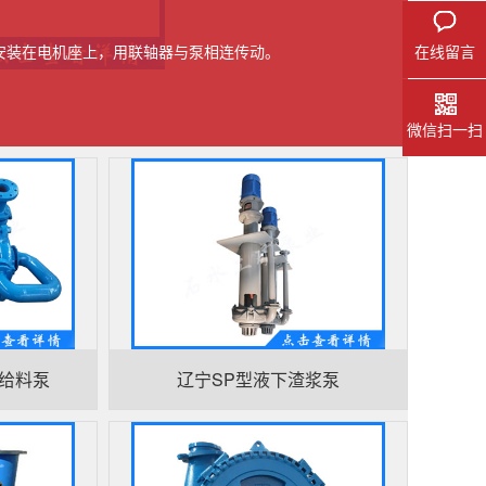
安装在电机座上，用联轴器与泵相连传动。
在线留言
微信扫一扫
机给料泵
辽宁SP型液下渣浆泵