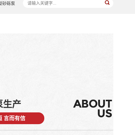
)型砂砾泵
泵生产
恒 言而有信